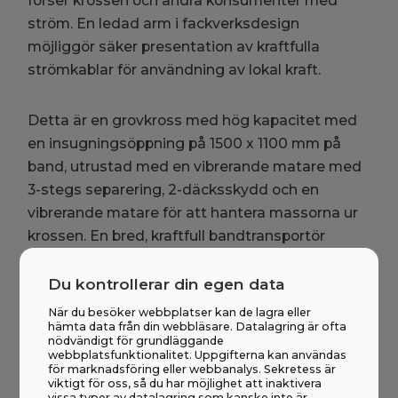
förser krossen och andra konsumenter med
ström. En ledad arm i fackverksdesign
möjliggör säker presentation av kraftfulla
strömkablar för användning av lokal kraft.
Detta är en grovkross med hög kapacitet med
en insugningsöppning på 1500 x 1100 mm på
band, utrustad med en vibrerande matare med
3-stegs separering, 2-däcksskydd och en
vibrerande matare för att hantera massorna ur
krossen. En bred, kraftfull bandtransportör
säkerställer god markförvaring.
Du kontrollerar din egen data
Maskinen är inbyggd i moduler och delas upp
När du besöker webbplatser kan de lagra eller
hämta data från din webbläsare. Datalagring är ofta
med hjälp av. hydrauliska ben för att flytta till
nödvändigt för grundläggande
nästa uppgift.
webbplatsfunktionalitet. Uppgifterna kan användas
för marknadsföring eller webbanalys. Sekretess är
viktigt för oss, så du har möjlighet att inaktivera
vissa typer av datalagring som kanske inte är