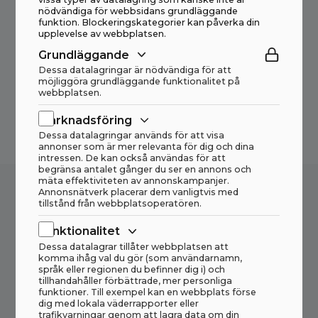
nödvändiga för webbsidans grundläggande
funktion. Blockeringskategorier kan påverka din
upplevelse av webbplatsen.
Grundläggande
Dessa datalagringar är nödvändiga för att
möjliggöra grundläggande funktionalitet på
webbplatsen.
Marknadsföring
Dessa datalagringar används för att visa
annonser som är mer relevanta för dig och dina
intressen. De kan också användas för att
begränsa antalet gånger du ser en annons och
mäta effektiviteten av annonskampanjer.
Annonsnätverk placerar dem vanligtvis med
tillstånd från webbplatsoperatören.
Vill du veta mer om denna produkt? Hör av dig
Funktionalitet
så hjälper vi dig med det du undrar över!
Dessa datalagrar tillåter webbplatsen att
komma ihåg val du gör (som användarnamn,
språk eller regionen du befinner dig i) och
tillhandahåller förbättrade, mer personliga
funktioner. Till exempel kan en webbplats förse
(+47) 70 18 19 00
dig med lokala väderrapporter eller
trafikvarningar genom att lagra data om din