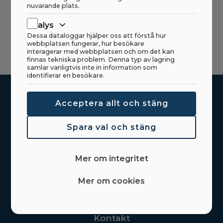
nuvarande plats.
(+47) 966 29 100
Analys
post@haahjem.no
Dessa dataloggar hjälper oss att förstå hur
webbplatsen fungerar, hur besökare
interagerar med webbplatsen och om det kan
finnas tekniska problem. Denna typ av lagring
samlar vanligtvis inte in information som
identifierar en besökare.
Acceptera allt och stäng
Hem
Spara val och stäng
Produkter
Delar
Mer om integritet
Om Haahjem
Mer om cookies
Nyheter
Kontakt