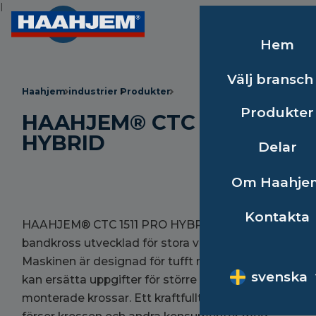
I
Hem
Välj bransch
Haahjem
industrier
Produkter
Produkter
HAAHJEM® CTC 1511 PRO
HYBRID
Delar
Om Haahje
Kontakta
HAAHJEM® CTC 1511 PRO HYBRID är en
bandkross utvecklad för stora volymer.
Maskinen är designad för tufft norskt berg och
svenska
kan ersätta uppgifter för större statiskt
monterade krossar. Ett kraftfullt generatorpaket