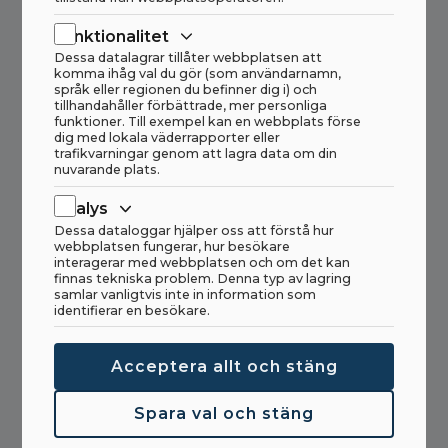
Primär råvara
Krossad sten
Funktionalitet
Haahjem
Dessa datalagrar tillåter webbplatsen att
HAAHJEM® Tunnelmatare MTF 40
komma ihåg val du gör (som användarnamn,
språk eller regionen du befinner dig i) och
tillhandahåller förbättrade, mer personliga
funktioner. Till exempel kan en webbplats förse
dig med lokala väderrapporter eller
trafikvarningar genom att lagra data om din
Förberedelse
Primär råvara
nuvarande plats.
Hazemag
Analys
HAZEMAG &AMP; ERP GMBH
Dessa dataloggar hjälper oss att förstå hur
webbplatsen fungerar, hur besökare
interagerar med webbplatsen och om det kan
finnas tekniska problem. Denna typ av lagring
samlar vanligtvis inte in information som
identifierar en besökare.
Bulkhantering
Haahjem
Acceptera allt och stäng
H-CON skeppslastare
Spara val och stäng