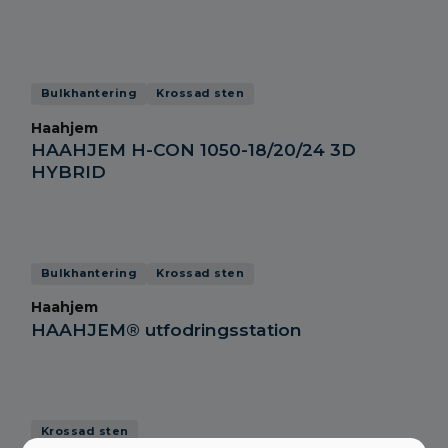
Bulkhantering
Krossad sten
Haahjem
HAAHJEM H-CON 1050-18/20/24 3D
HYBRID
Bulkhantering
Krossad sten
Haahjem
HAAHJEM® utfodringsstation
Krossad sten