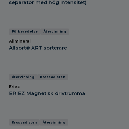
separator med hög intensitet)
Tillverkare:
FAM
Haahjem
Joest
Ersel
Allmineral
Stelex
Irländska tillverkningstjänster
Förberedelse
Återvinning
Superchute
Hazemag
Eriez
Allmineral
Allsort® XRT sorterare
Återvinning
Krossad sten
Eriez
ERIEZ Magnetisk drivtrumma
Krossad sten
Återvinning