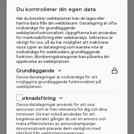
Irländska tillverkningstjänster
Du kontrollerar din egen data
HAAHJEM® MWS 292 H
När du besöker webbplatser kan de lagra eller
hämta data från din webbläsare. Datalagring är ofta
nödvändigt för grundläggande
webbplatsfunktionalitet. Uppgifterna kan användas
för marknadsföring eller webbanalys. Sekretess är
Återvinning
Krossad sten
Förberedelse
viktigt för oss, så du har möjlighet att inaktivera
vissa typer av datalagring som kanske inte är
Irländska tillverkningstjänster
nödvändiga för webbsidans grundläggande
funktion. Blockeringskategorier kan påverka din
HAAHJEM® PugMill 1050-16 TB
upplevelse av webbplatsen.
Grundläggande
Dessa datalagringar är nödvändiga för att
möjliggöra grundläggande funktionalitet på
webbplatsen.
Återvinning
Marknadsföring
Haahjem
Dessa datalagringar används för att visa
HAAHJEM® Stone Wood Separator 2000
annonser som är mer relevanta för dig och dina
intressen. De kan också användas för att
begränsa antalet gånger du ser en annons och
mäta effektiviteten av annonskampanjer.
Annonsnätverk placerar dem vanligtvis med
tillstånd från webbplatsoperatören.