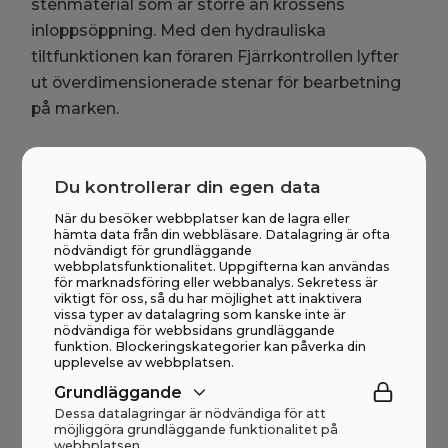
stenmaterial som är större än krossens
inloppsöppning. Med den hydrauliska
tiltfunktionen kan föraren Fjärrkontrollen lyfter
ut överdimensionerade stenar för bearbetning
på marken.
Vid transport lyfts den tippbara matarbehållaren
Du kontrollerar din egen data
och sidotransportören av maskinen. Vid behov
kan huvudtransportören också enkelt tas bort,
När du besöker webbplatser kan de lagra eller
hämta data från din webbläsare. Datalagring är ofta
allt med hjälp av. den lokala mataren.
nödvändigt för grundläggande
webbplatsfunktionalitet. Uppgifterna kan användas
för marknadsföring eller webbanalys. Sekretess är
viktigt för oss, så du har möjlighet att inaktivera
vissa typer av datalagring som kanske inte är
nödvändiga för webbsidans grundläggande
funktion. Blockeringskategorier kan påverka din
upplevelse av webbplatsen.
Tekniska data
Grundläggande
Dessa datalagringar är nödvändiga för att
Längd produktion
17,0 meter
möjliggöra grundläggande funktionalitet på
webbplatsen.