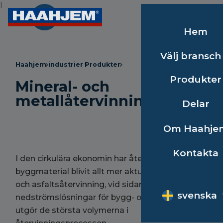
I
Hem
Välj bransch
Haahjem
industrier
Produkter
Produkter
Mineral- och
metallåtervinning
Delar
Om Haahje
Kontakta
I den cirkulära ekonomin har återvinning av
byggmaterial blivit allt mer aktuellt. Betong-
och asfaltsåtervinning, vid sidan av
svenska
nedströmslösningar för bygg- och rivningsavfall,
utgör de största volymerna i