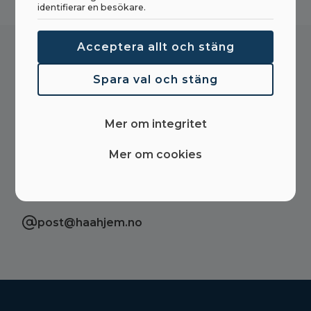
identifierar en besökare.
Acceptera allt och stäng
Vill du veta mer om denna produkt? Hör av dig
Spara val och stäng
så hjälper vi dig med det du undrar över!
Mer om integritet
Mer om cookies
(+47) 70 18 19 00
(+47) 966 29 100
post@haahjem.no