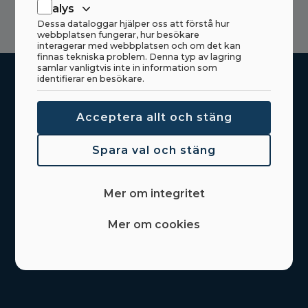
Analys
Dessa dataloggar hjälper oss att förstå hur
webbplatsen fungerar, hur besökare
interagerar med webbplatsen och om det kan
finnas tekniska problem. Denna typ av lagring
samlar vanligtvis inte in information som
identifierar en besökare.
Hem
Acceptera allt och stäng
Produkter
Spara val och stäng
Delar
Om Haahjem
Mer om integritet
Nyheter
Mer om cookies
Kontakt