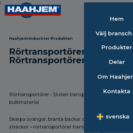
I
Hem
Välj bransch
Haahjem
industrier
Produkter
Produkter
Rörtransportörer -
Rörtransportörer
Delar
Om Haahje
Kontakta
Rörtransportörer - Sluten transport av
bulkmaterial
svenska
Skarpa svängar, branta backar och långa
sträckor – rörtransportörer transporterar