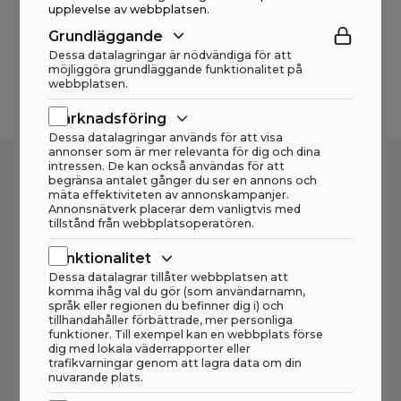
upplevelse av webbplatsen.
Grundläggande
Dessa datalagringar är nödvändiga för att
möjliggöra grundläggande funktionalitet på
webbplatsen.
Marknadsföring
Dessa datalagringar används för att visa
annonser som är mer relevanta för dig och dina
intressen. De kan också användas för att
begränsa antalet gånger du ser en annons och
mäta effektiviteten av annonskampanjer.
Vill du veta mer om denna produkt? Hör av dig
Annonsnätverk placerar dem vanligtvis med
tillstånd från webbplatsoperatören.
så hjälper vi dig med det du undrar över!
Funktionalitet
Dessa datalagrar tillåter webbplatsen att
komma ihåg val du gör (som användarnamn,
språk eller regionen du befinner dig i) och
(+47) 70 18 19 00
tillhandahåller förbättrade, mer personliga
funktioner. Till exempel kan en webbplats förse
dig med lokala väderrapporter eller
(+47) 966 29 100
trafikvarningar genom att lagra data om din
nuvarande plats.
post@haahjem.no