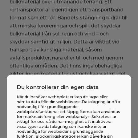
bulkmaterial över utmanande terräng. Ett
rörtransportör är egentligen ett transportband
format som ett rör. Bandets stängning bidrar till
att minska föroreningar och spill: det skyddar
bulkmaterial från sol, regn och vind – och
skyddar samtidigt miljön. Detta är viktigt vid
transport av känsliga material, såsom
avfallsprodukter, nära eller till och med genom
offentliga områden. Det finns inga obehagliga
lukter, ingen materialförlust och, lika viktigt, det
finns inga negativa effekter på omgivande miljö.
Du kontrollerar din egen data
När du besöker webbplatser kan de lagra eller
hämta data från din webbläsare. Datalagring är ofta
nödvändigt för grundläggande
webbplatsfunktionalitet. Uppgifterna kan användas
för marknadsföring eller webbanalys. Sekretess är
viktigt för oss, så du har möjlighet att inaktivera
vissa typer av datalagring som kanske inte är
nödvändiga för webbsidans grundläggande
funktion. Blockeringskategorier kan påverka din